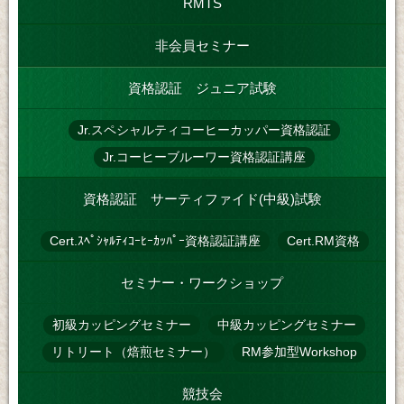
RMTS
非会員セミナー
資格認証 ジュニア試験
Jr.スペシャルティコーヒーカッパー資格認証
Jr.コーヒーブルーワー資格認証講座
資格認証 サーティファイド(中級)試験
Cert.ｽﾍﾟｼｬﾙﾃｨｺｰﾋｰｶｯﾊﾟｰ資格認証講座
Cert.RM資格
セミナー・ワークショップ
初級カッピングセミナー
中級カッピングセミナー
リトリート（焙煎セミナー）
RM参加型Workshop
競技会