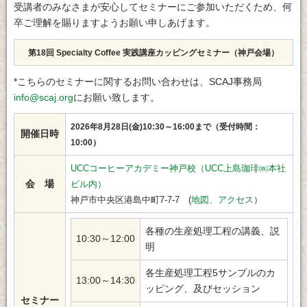
受講者のみなさまが安心してセミナーにご参加いただくため、何
卒ご理解を賜りますようお願い申しあげます。
第18回 Specialty Coffee 実践講座カッピングセミナー（神戸会場）
*こちらのセミナーに関するお問い合わせは、SCAJ事務局
info@scaj.org
にお願い致します。
2026年8月28日(金)10:30～16:00まで（受付時間：
開催日時
10:00）
UCCコーヒーアカデミー神戸校（UCC上島珈琲㈱本社
会 場
ビル内）
神戸市中央区港島中町7-7-7 (
地図、アクセス
）
各種の生産処理工程の講義、説
10:30～12:00
明
各生産処理工程5サンプルのカ
13:00～14:30
ッピング、及びセッション
セミナー