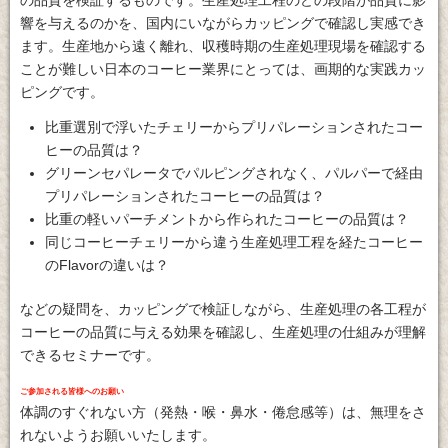
の品質を検証するものです。生産処理工程のどの段階が品質に影
響を与えるのかを、国内にいながらカッピングで確認し実感でき
ます。生産地から遠く離れ、収穫時期の生産処理現場を確認する
ことが難しい日本のコーヒー業界にとっては、画期的な実践カッ
ピングです。
比重選別で浮いたチェリーからプリパレーションされたコー
ヒーの品質は？
グリーンセパレータでパルピングされなく、パルパーで経由
プリパレーションされたコーヒーの品質は？
比重の軽いパーチメントから作られたコーヒーの品質は？
同じコーヒーチェリーから違う生産処理工程を経たコーヒー
のFlavorの違いは？
などの疑問を、カッピングで検証しながら、生産処理の各工程が
コーヒーの品質に与える効果を確認し、生産処理の仕組みが理解
できるセミナーです。
ご参加される皆様へのお願い
体調のすぐれない方（発熱・喉・鼻水・倦怠感等）は、無理をさ
れないようお願いいたします。