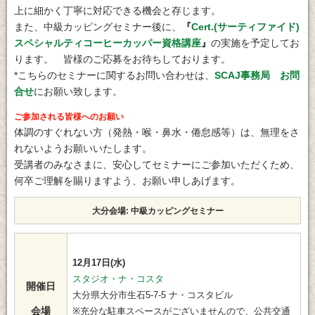
上に細かく丁寧に対応できる機会と存じます。
また、中級カッピングセミナー後に、
『
Cert.(サーティファイド)
スペシャルティコーヒーカッパー資格講座
』
の実施を予定してお
ります。 皆様のご応募をお待ちしております。
*こちらのセミナーに関するお問い合わせは、
SCAJ事務局 お問
合せ
にお願い致します。
ご参加される皆様へのお願い
体調のすぐれない方（発熱・喉・鼻水・倦怠感等）は、無理をさ
れないようお願いいたします。
受講者のみなさまに、安心してセミナーにご参加いただくため、
何卒ご理解を賜りますよう、お願い申しあげます。
大分会場: 中級カッピングセミナー
12月17日(水)
スタジオ・ナ・コスタ
開催日
大分県大分市生石5-7-5 ナ・コスタビル
会場
※充分な駐車スペースがございませんので、公共交通