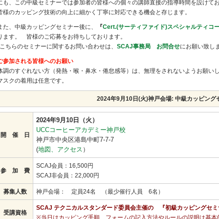
にも、この中級セミナーでは参加者の皆様への個々の講師直接の指導時間を設けて
皆様のカッピング技術の向上に細かく丁寧に対応できる機会と存じます。
また、中級カッピングセミナー後に、
『
Cert.(サーティファイド)スペシャルティ
ります。 皆様のご応募をお待ちしております。
*こちらのセミナーに関するお問い合わせは、
SCAJ事務局 お問合せ
にお願い致し
ご参加される皆様へのお願い
体調のすぐれない方（発熱・喉・鼻水・倦怠感等）は、無理をされないようお願い
マスクの着用は任意です。
2024年9月10日(火)神戸会場: 中級カッピン
2024年9月10日（火）
UCCコーヒーアカデミー神戸校
開 催 日
神戸市中央区港島中町7-7-7
(
地図、アクセス
）
SCAJ会員：16,500円
参 加 費
SCAJ非会員：22,000円
募集人数
神戸会場： 定員24名 （最少催行人員 6名）
SCAJ テクニカルスタンダード委員会主催の 『初級カッピングセ
受講資格
※当日はカッピング手順、フォームの記入方法やルールの説明は基本