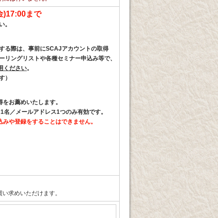
)17:00まで
い。
する際は、事前にSCAJアカウントの取得
ーリングリストや各種セミナー申込み等で、
用ください
。
す）
得をお薦めいたします。
1名／メールアドレス1つのみ有効
です。
込みや登録をすることはできません
。
お買い求めいただけます。