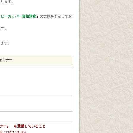
おります。
コーヒーカッパー資格講座
』
の実施を予定してお
ます。
します。
グセミナー
ミナー』 を受講していること
的には行いません。