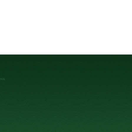
APAN
.