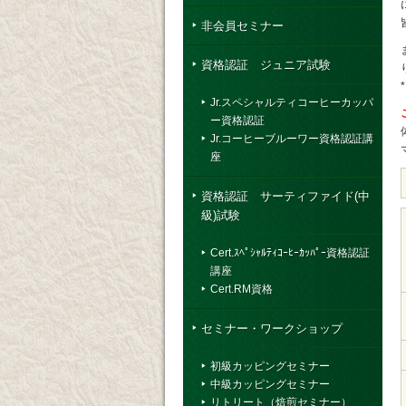
非会員セミナー
資格認証 ジュニア試験
Jr.スペシャルティコーヒーカッパ
ー資格認証
Jr.コーヒーブルーワー資格認証講
座
資格認証 サーティファイド(中
級)試験
Cert.ｽﾍﾟｼｬﾙﾃｨｺｰﾋｰｶｯﾊﾟｰ資格認証
講座
Cert.RM資格
セミナー・ワークショップ
初級カッピングセミナー
中級カッピングセミナー
リトリート（焙煎セミナー）