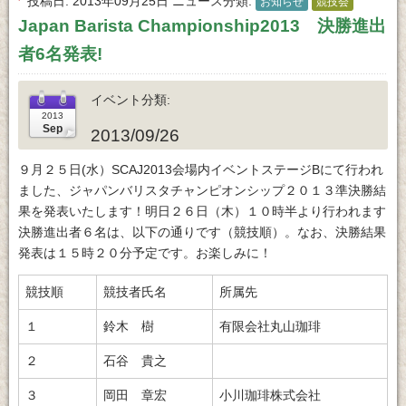
投稿日
2013年09月25日
ニュース分類
お知らせ
競技会
Japan Barista Championship2013 決勝進出
者6名発表!
イベント分類
2013/09/26
９月２５日(水）SCAJ2013会場内イベントステージBにて行われ
ました、ジャパンバリスタチャンピオンシップ２０１３準決勝結
果を発表いたします！明日２６日（木）１０時半より行われます
決勝進出者６名は、以下の通りです（競技順）。なお、決勝結果
発表は１５時２０分予定です。お楽しみに！
競技順
競技者氏名
所属先
１
鈴木 樹
有限会社丸山珈琲
２
石谷 貴之
３
岡田 章宏
小川珈琲株式会社