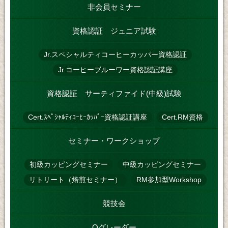
非会員セミナー
資格認証 ジュニア試験
Jr.スペシャルティコーヒーカッパー資格認証
Jr.コーヒーブルーワー資格認証講座
資格認証 サーティファイド(中級)試験
Cert.ｽﾍﾟｼｬﾙﾃｨｺｰﾋｰｶｯﾊﾟｰ資格認証講座
Cert.RM資格
セミナー・ワークショップ
初級カッピングセミナー
中級カッピングセミナー
リトリート（焙煎セミナー）
RM参加型Workshop
競技会
Qグレーダー