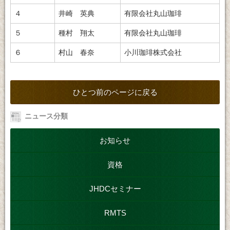
４
井崎 英典
有限会社丸山珈琲
５
種村 翔太
有限会社丸山珈琲
６
村山 春奈
小川珈琲株式会社
ひとつ前のページに戻る
ニュース分類
お知らせ
資格
JHDCセミナー
RMTS